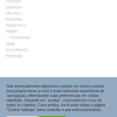
Freebook
Legislação
Literatura
Marketing
Maxbusiness
Religião
Cristianismo
Saúde
Sem categoria
Tecnologia
Nós eventualmente utilizamos cookies em nosso website
para proporcionar a você a mais relevante experiência de
navegação, relembrando suas preferências em visitas
repetidas. Clicando em "aceitar", você autoriza o uso de
todos os cookies. Caso prefira, você pode visitar a página
"Cookie Settings" para controlar o que está autorizando.